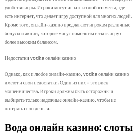
удобство игры. Игроки могут играть из любого места, где
есть интернет, что делает игру доступной для многих людей.
Кроме того, онлайн-казино предлагают игрокам различные
бонусы и акции, которые могут помочь им начать игру с
более высоким балансом.
Недостатки vodka онлайн казино
Однако, как и любое онлайн-казино, vodka онлайн казино
имеют и свои недостатки. Один из них – это риск
мошенничества. Игроки должны быть осторожны и
выбирать только надежные онлайн-казино, чтобы не
потерять свои деньги.
Вода онлайн казино: слоты