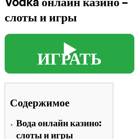
Vodka онлайн казино –
слоты и игры
▶️
ИГРАТЬ
Содержимое
Вода онлайн казино:
слоты и игры