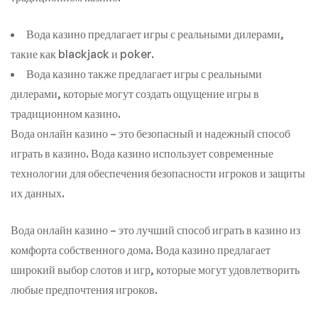
Вода казино предлагает игры с реальными дилерами,
такие как blackjack и poker.
Вода казино также предлагает игры с реальными
дилерами, которые могут создать ощущение игры в
традиционном казино.
Вода онлайн казино – это безопасный и надежный способ
играть в казино. Вода казино использует современные
технологии для обеспечения безопасности игроков и защиты
их данных.
Вода онлайн казино – это лучший способ играть в казино из
комфорта собственного дома. Вода казино предлагает
широкий выбор слотов и игр, которые могут удовлетворить
любые предпочтения игроков.