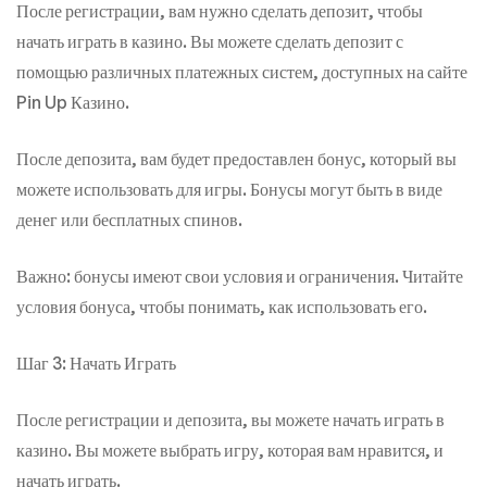
После регистрации, вам нужно сделать депозит, чтобы
начать играть в казино. Вы можете сделать депозит с
помощью различных платежных систем, доступных на сайте
Pin Up Казино.
После депозита, вам будет предоставлен бонус, который вы
можете использовать для игры. Бонусы могут быть в виде
денег или бесплатных спинов.
Важно: бонусы имеют свои условия и ограничения. Читайте
условия бонуса, чтобы понимать, как использовать его.
Шаг 3: Начать Играть
После регистрации и депозита, вы можете начать играть в
казино. Вы можете выбрать игру, которая вам нравится, и
начать играть.