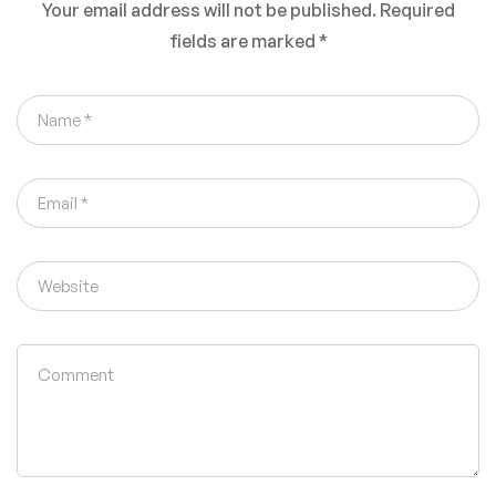
Your email address will not be published.
Required
fields are marked
*