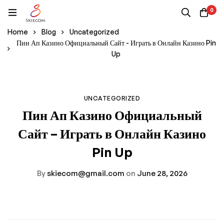
0
Home
Blog
Uncategorized
Пин Ап Казино Официальный Сайт - Играть в Онлайн Казино Pin
Up
UNCATEGORIZED
Пин Ап Казино Официальный
Сайт – Играть в Онлайн Казино
Pin Up
By
skiecom@gmail.com
on
June 28, 2026