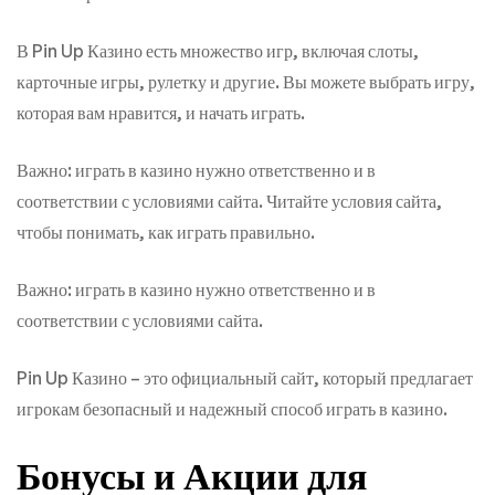
В Pin Up Казино есть множество игр, включая слоты,
карточные игры, рулетку и другие. Вы можете выбрать игру,
которая вам нравится, и начать играть.
Важно: играть в казино нужно ответственно и в
соответствии с условиями сайта. Читайте условия сайта,
чтобы понимать, как играть правильно.
Важно: играть в казино нужно ответственно и в
соответствии с условиями сайта.
Pin Up Казино – это официальный сайт, который предлагает
игрокам безопасный и надежный способ играть в казино.
Бонусы и Акции для