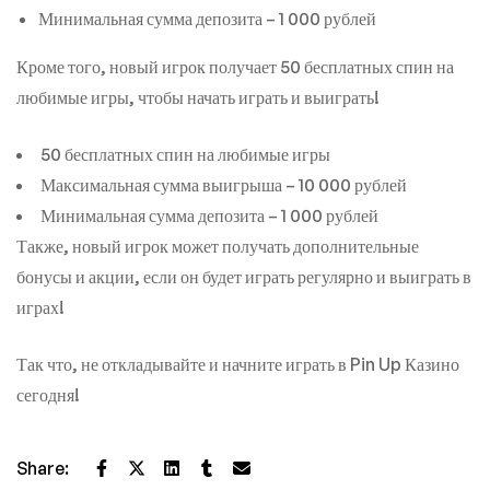
Минимальная сумма депозита – 1 000 рублей
Кроме того, новый игрок получает 50 бесплатных спин на
любимые игры, чтобы начать играть и выиграть!
50 бесплатных спин на любимые игры
Максимальная сумма выигрыша – 10 000 рублей
Минимальная сумма депозита – 1 000 рублей
Также, новый игрок может получать дополнительные
бонусы и акции, если он будет играть регулярно и выиграть в
играх!
Так что, не откладывайте и начните играть в Pin Up Казино
сегодня!
Share: