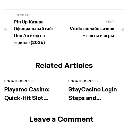
PREVIOUS
Pin Up Казино –
NEXT
Официальный сайт
Vodka онлайн казино
Пин Ап вход на
– слоты и игры
зеркало (2026)
Related Articles
UNCATEGORIZED
UNCATEGORIZED
Playamo Casino:
StayCasino Login
Quick‑Hit Slot
Steps and
Adventures for
Methods
Mobile Gamers
Leave a Comment