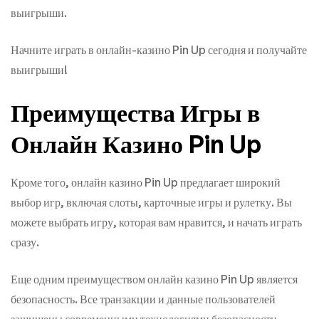
выигрыши.
Начните играть в онлайн-казино Pin Up сегодня и получайте
выигрыши!
Преимущества Игры в
Онлайн Казино Pin Up
Кроме того, онлайн казино Pin Up предлагает широкий
выбор игр, включая слоты, карточные игры и рулетку. Вы
можете выбрать игру, которая вам нравится, и начать играть
сразу.
Еще одним преимуществом онлайн казино Pin Up является
безопасность. Все транзакции и данные пользователей