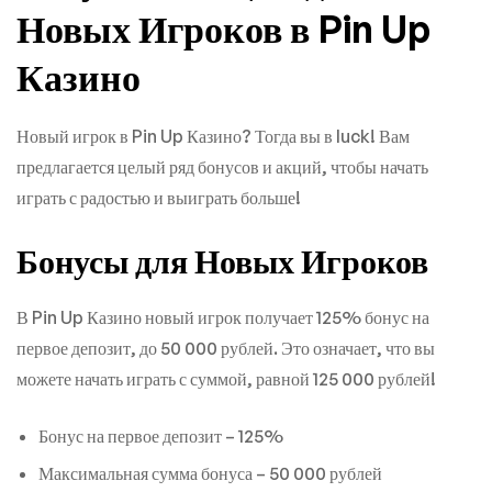
Новых Игроков в Pin Up
Казино
Новый игрок в Pin Up Казино? Тогда вы в luck! Вам
предлагается целый ряд бонусов и акций, чтобы начать
играть с радостью и выиграть больше!
Бонусы для Новых Игроков
В Pin Up Казино новый игрок получает 125% бонус на
первое депозит, до 50 000 рублей. Это означает, что вы
можете начать играть с суммой, равной 125 000 рублей!
Бонус на первое депозит – 125%
Максимальная сумма бонуса – 50 000 рублей