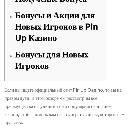
Бонусы и Акции для
Новых Игроков в Pin
Up Казино
Бонусы для Новых
Игроков
Если вы ищете официальный сайт Pin Up Casino, то вы на
правом пути. В этом обзоре мы рассмотрим все
преимущества и функции этого популярного онлайн-
казино, чтобы помочь вам начать играть в игры, которые вам
нравятся.