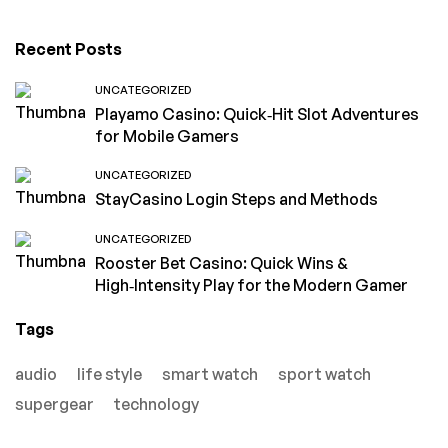
Recent Posts
UNCATEGORIZED
Playamo Casino: Quick‑Hit Slot Adventures
for Mobile Gamers
UNCATEGORIZED
StayCasino Login Steps and Methods
UNCATEGORIZED
Rooster Bet Casino: Quick Wins &
High‑Intensity Play for the Modern Gamer
Tags
audio
life style
smart watch
sport watch
supergear
technology