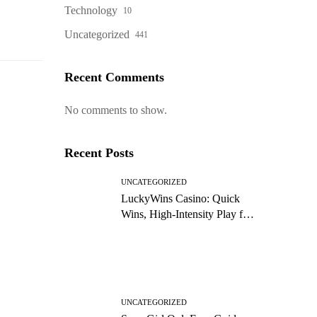
Technology
10
Uncategorized
441
Recent Comments
No comments to show.
Recent Posts
UNCATEGORIZED
LuckyWins Casino: Quick
Wins, High-Intensity Play for
the Modern Mobile Gamer
UNCATEGORIZED