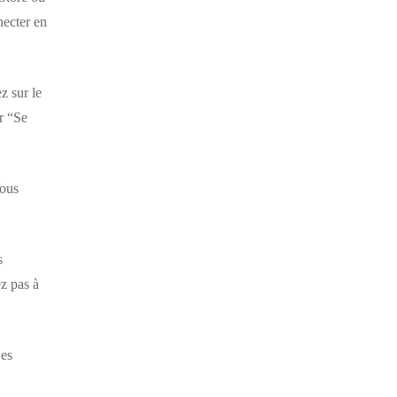
necter en
z sur le
ur “Se
Vous
s
ez pas à
Les