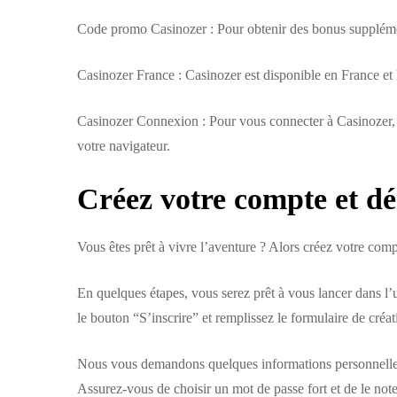
Code promo Casinozer : Pour obtenir des bonus supplémen
Casinozer France : Casinozer est disponible en France et l
Casinozer Connexion : Pour vous connecter à Casinozer, v
votre navigateur.
Créez votre compte et d
Vous êtes prêt à vivre l’aventure ? Alors créez votre comp
En quelques étapes, vous serez prêt à vous lancer dans l
le bouton “S’inscrire” et remplissez le formulaire de créa
Nous vous demandons quelques informations personnelles, 
Assurez-vous de choisir un mot de passe fort et de le note