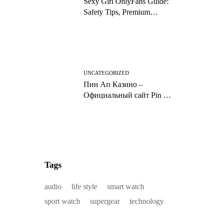
Sexy Girl OnlyFans Guide:
Safety Tips, Premium
Features & Discreet Billing
UNCATEGORIZED
Пин Ап Казино –
Официальный сайт Pin Up
Casino | Входи и играй
(2026)
Tags
audio
life style
smart watch
sport watch
supergear
technology