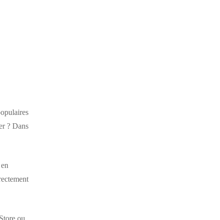
populaires
zer ? Dans
 en
irectement
 Store ou