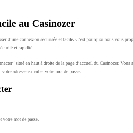
acile au Casinozer
poser d’une connexion sècurisée et facile. C’est pourquoi nous vous pro
curité et rapidité.
necter” situé en haut à droite de la page d’accueil du Casinozer. Vous s
 votre adresse e-mail et votre mot de passe.
ter
et votre mot de passe.