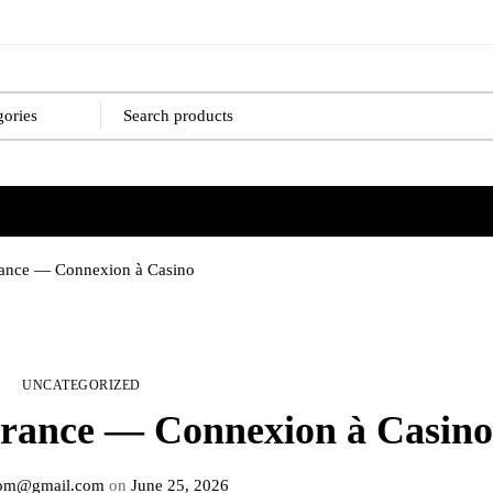
rance — Connexion à Casino
UNCATEGORIZED
France — Connexion à Casino
om@gmail.com
on
June 25, 2026