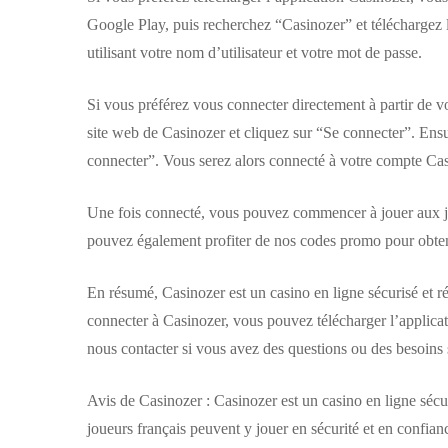
Google Play, puis recherchez “Casinozer” et téléchargez 
utilisant votre nom d’utilisateur et votre mot de passe.
Si vous préférez vous connecter directement à partir de vo
site web de Casinozer et cliquez sur “Se connecter”. Ensui
connecter”. Vous serez alors connecté à votre compte Cas
Une fois connecté, vous pouvez commencer à jouer aux jeux
pouvez également profiter de nos codes promo pour obten
En résumé, Casinozer est un casino en ligne sécurisé et ré
connecter à Casinozer, vous pouvez télécharger l’applicat
nous contacter si vous avez des questions ou des besoins 
Avis de Casinozer : Casinozer est un casino en ligne sécur
joueurs français peuvent y jouer en sécurité et en confian