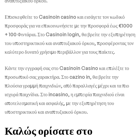
αναπτυξιακού όρκου.
Επισκεφθείτε το Casinoin casino και εισάγετε τον κωδικό
προσφοράς για να επικοινωνήσετε με την προσφορά έως €1000
+ 100 Φιντάρια. Στο Casinoin login, θα βρείτε την εξυπηρέτηση
του υποστηρικτικού και αναπτυξιακού όρκου, προσφέροντας τον
καλύτερο δυνατό χρήσιμο περιβάλλον για τους παίκτες.
Κάντε την εγγραφή σας στο Casinoin Casino και επιλέξτε το
προσωπικό σας χαρακτήρα. Στο cazino in, θα βρείτε την
πλούσια γραμμή παιχνιδιών, από παραλλαγές μέχρι και τα πιο
ισχυρά παιχνίδια. Στο incasino, η εμπειρία παιχνιδιού είναι
αποτελεσματική και ασφαλής, με την εξυπηρέτηση του
υποστηρικτικού και αναπτυξιακού όρκου.
Καλώς ορίσατε στο