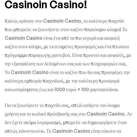
Casinoin Casino!
Καλώς ορίσατε στο Casinoin Casino, το καλύτερο παιχνίδι
που μπορείτε να ξεκινήσετε στον καζίνο παγκόσμιο κόσμο! Το
Casinoin Casino είναι ένα από τα πιο ισχυρά και ασφαλή
καζίνο στον κόσμο, με εκτεταμένες προσφορές και ένα πλούσιο
πρόγραμμα παραγωγής ραντεβού. Είναι προσιτό και ασφαλές, με
την εξασφάλιση των δεδομένων σας και των πληροφοριών σας.
Το Casinoin Casino είναι το καζίνο που θα σας προσφέρει την
καλύτερη εμπειρία παιχνιδιού, με την καλύτερη προσφορά
καλωσορίσματος έως και 1000 ευρώ + 100 χαρτοφυλάκια.
Για να ξεκινήσετε το παιχνίδι σας, απλά εισάγετε τον όνομα
χρήστη και το κωδικό πρόσβασής σας στο Casinoin Casino. Αν
δεν έχετε ακόμα λογαριασμό, μπορείτε να δημιουργήσετε έναν
απλώς κάνοντα κλικ. Το Casinoin Casino είναι εύκολο να