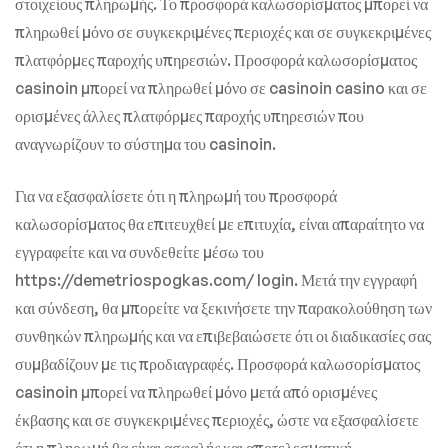
στοιχείους πληρωμής. Το προσφορά καλωσορίσματος μπορεί να
πληρωθεί μόνο σε συγκεκριμένες περιοχές και σε συγκεκριμένες
πλατφόρμες παροχής υπηρεσιών. Προσφορά καλωσορίσματος
casinoin μπορεί να πληρωθεί μόνο σε casinoin casino και σε
ορισμένες άλλες πλατφόρμες παροχής υπηρεσιών που
αναγνωρίζουν το σύστημα του casinoin.
Για να εξασφαλίσετε ότι η πληρωμή του προσφορά
καλωσορίσματος θα επιτευχθεί με επιτυχία, είναι απαραίτητο να
εγγραφείτε και να συνδεθείτε μέσω του
https://demetriospogkas.com/ login. Μετά την εγγραφή
και σύνδεση, θα μπορείτε να ξεκινήσετε την παρακολούθηση των
συνθηκών πληρωμής και να επιβεβαιώσετε ότι οι διαδικασίες σας
συμβαδίζουν με τις προδιαγραφές. Προσφορά καλωσορίσματος
casinoin μπορεί να πληρωθεί μόνο μετά από ορισμένες
έκβασης και σε συγκεκριμένες περιοχές, ώστε να εξασφαλίσετε