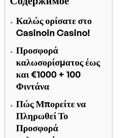
Содержимое
Καλώς ορίσατε στο
Casinoin Casino!
Προσφορά
καλωσορίσματος έως
και €1000 + 100
Φιντάνα
Πώς Μπορείτε να
Πληρωθεί Το
Προσφορά