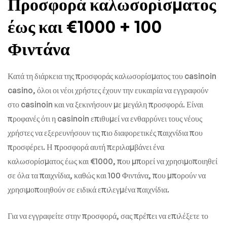
Προσφορά καλωσορίσματος
έως και €1000 + 100
Φιντάνα
Κατά τη διάρκεια της προσφοράς καλωσορίσματος του casinoin
casino, όλοι οι νέοι χρήστες έχουν την ευκαιρία να εγγραφούν
στο casinoin και να ξεκινήσουν με μεγάλη προσφορά. Είναι
προφανές ότι η casinoin επιθυμεί να ενθαρρύνει τους νέους
χρήστες να εξερευνήσουν τις πιο διαφορετικές παιχνίδια που
προσφέρει. Η προσφορά αυτή περιλαμβάνει ένα
καλωσορίσματος έως και €1000, που μπορεί να χρησιμοποιηθεί
σε όλα τα παιχνίδια, καθώς και 100 Φιντάνα, που μπορούν να
χρησιμοποιηθούν σε ειδικά επιλεγμένα παιχνίδια.
Για να εγγραφείτε στην προσφορά, σας πρέπει να επιλέξετε το