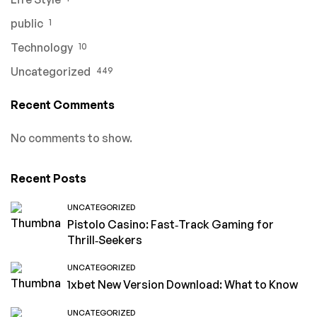
public
1
Technology
10
Uncategorized
449
Recent Comments
No comments to show.
Recent Posts
UNCATEGORIZED
Pistolo Casino: Fast‑Track Gaming for
Thrill‑Seekers
UNCATEGORIZED
1xbet New Version Download: What to Know
UNCATEGORIZED