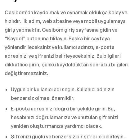
Casibom’da kaydolmak ve oynamak oldukça kolay ve
hızlıdır. İlk adım, web sitesine veya mobil uygulamaya
giriş yapmaktır. Casibom giriş sayfasına gidin ve
“Kaydol” butonuna tıklayın. Başka bir sayfaya
yönlendirileceksiniz ve kullanıcı adınızı, e-posta
adresinizi ve şifrenizi belirleyeceksiniz. Bu bilgileri
dikkatlice girin, çünkü kaydolduktan sonra bu bilgileri
değiştiremezsiniz.
Uygun bir kullanıcı adı seçin. Kullanıcı adınızın
benzersiz olması önemlidir.
E-posta adresinizi doğru bir şekilde girin. Bu,
hesabınızı doğrulamanıza ve unutulan şifrenizi
yeniden oluşturmanıza yardımcı olacak.
Şifrenizi güçlü ve benzersiz bir şifre ile belirleyin.