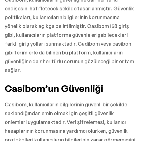
endişesini hafifletecek şekilde tasarlanmıştır. Güvenlik
politikaları, kullanıcıların bilgilerinin korunmasına
yönelik olarak açıkça belirtilmiştir. Casibom 158 giriş
gibi, kullanıcıların platforma güvenle erişebilecekleri
farklı giriş yolları sunmaktadır. Cadibom veya casibon
gibi terimlerle da bilinen bu platform, kullanıcıların
güvenliğine dair her türlü sorunun çözüleceği bir ortam
sağlar.
Casibom’un Güvenliği
Casibom, kullanıcıların bilgilerinin güvenli bir şekilde
saklandığından emin olmak için çeşitli güvenlik
önlemleri uygulamaktadır. Veri şifrelemesi, kullanıcı
hesaplarının korunmasına yardımcı olurken, güvenlik
protokolleri kullanıcıların bilgilerinin zarar görmemesini