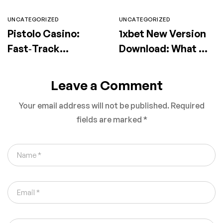
UNCATEGORIZED
UNCATEGORIZED
Pistolo Casino:
1xbet New Version
Fast‑Track
Download: What to
Gaming for
Know
Thrill‑Seekers
Leave a Comment
Your email address will not be published.
Required
fields are marked
*