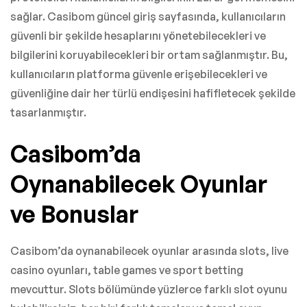
sağlar. Casibom güncel giriş sayfasında, kullanıcıların
güvenli bir şekilde hesaplarını yönetebilecekleri ve
bilgilerini koruyabilecekleri bir ortam sağlanmıştır. Bu,
kullanıcıların platforma güvenle erişebilecekleri ve
güvenliğine dair her türlü endişesini hafifletecek şekilde
tasarlanmıştır.
Casibom’da
Oynanabilecek Oyunlar
ve Bonuslar
Casibom’da oynanabilecek oyunlar arasında slots, live
casino oyunları, table games ve sport betting
mevcuttur. Slots bölümünde yüzlerce farklı slot oyunu