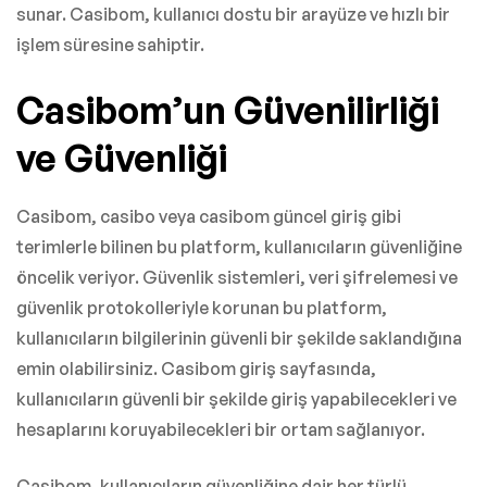
sunar. Casibom, kullanıcı dostu bir arayüze ve hızlı bir
işlem süresine sahiptir.
Casibom’un Güvenilirliği
ve Güvenliği
Casibom, casibo veya casibom güncel giriş gibi
terimlerle bilinen bu platform, kullanıcıların güvenliğine
öncelik veriyor. Güvenlik sistemleri, veri şifrelemesi ve
güvenlik protokolleriyle korunan bu platform,
kullanıcıların bilgilerinin güvenli bir şekilde saklandığına
emin olabilirsiniz. Casibom giriş sayfasında,
kullanıcıların güvenli bir şekilde giriş yapabilecekleri ve
hesaplarını koruyabilecekleri bir ortam sağlanıyor.
Casibom, kullanıcıların güvenliğine dair her türlü