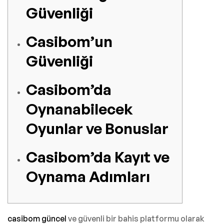
Güvenliği
Casibom’un
Güvenliği
Casibom’da
Oynanabilecek
Oyunlar ve Bonuslar
Casibom’da Kayıt ve
Oynama Adımları
casibom güncel
ve güvenli bir bahis platformu olarak