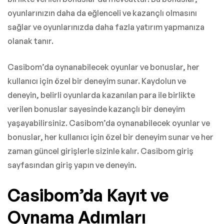
oyunlarınızın daha da eğlenceli ve kazançlı olmasını
sağlar ve oyunlarınızda daha fazla yatırım yapmanıza
olanak tanır.
Casibom’da oynanabilecek oyunlar ve bonuslar, her
kullanıcı için özel bir deneyim sunar. Kaydolun ve
deneyin, belirli oyunlarda kazanılan para ile birlikte
verilen bonuslar sayesinde kazançlı bir deneyim
yaşayabilirsiniz. Casibom’da oynanabilecek oyunlar ve
bonuslar, her kullanıcı için özel bir deneyim sunar ve her
zaman güncel girişlerle sizinle kalır. Casibom giriş
sayfasından giriş yapın ve deneyin.
Casibom’da Kayıt ve
Oynama Adımları