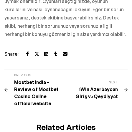
uymak önemlidir. Oyunları seçtiğinizde, oyunun
kurallarını ve nasıl oynanacağını okuyun. Eğer bir sorun
yaşarsanız, destek ekibine başvurabilirsiniz. Destek
ekibi, herhangi bir sorununuz veya sorunuzla ilgili
herhangi bir konuyu çözmeniz için size yardımcı olabilir.
Share:
PREVIOUS
Mostbet India –
NEXT
Review of Mostbet
1Win Azerbaycan
Casino Online
Giriş və Qeydiyyat
official website
Related Articles