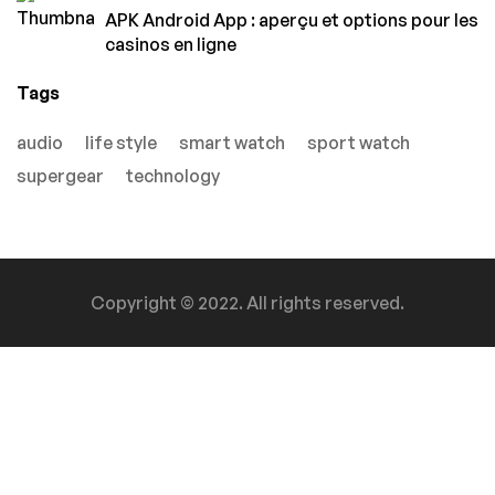
APK Android App : aperçu et options pour les
casinos en ligne
Tags
audio
life style
smart watch
sport watch
supergear
technology
Copyright © 2022. All rights reserved.