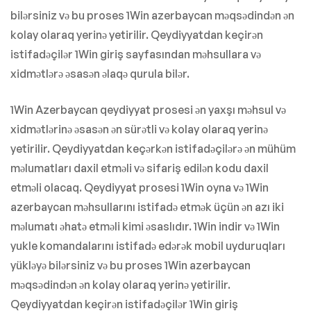
bilərsiniz və bu proses 1Win azerbaycan məqsədindən ən
kolay olaraq yerinə yetirilir. Qeydiyyatdan keçirən
istifadəçilər 1Win giriş sayfasından məhsullara və
xidmətlərə əsasən əlaqə qurula bilər.
1Win Azerbaycan qeydiyyat prosesi ən yaxşı məhsul və
xidmətlərinə əsasən ən sürətli və kolay olaraq yerinə
yetirilir. Qeydiyyatdan keçərkən istifadəçilərə ən mühüm
məlumatları daxil etməli və sifariş edilən kodu daxil
etməli olacaq. Qeydiyyat prosesi 1Win oyna və 1Win
azerbaycan məhsullarını istifadə etmək üçün ən azı iki
məlumatı əhatə etməli kimi əsaslıdır. 1Win indir və 1Win
yukle komandalarını istifadə edərək mobil uyduruqları
yükləyə bilərsiniz və bu proses 1Win azerbaycan
məqsədindən ən kolay olaraq yerinə yetirilir.
Qeydiyyatdan keçirən istifadəçilər 1Win giriş