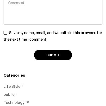
Save my name, email, and website in this browser for
the next time I comment.
Categories
Life Style
1
public
1
Technology
10