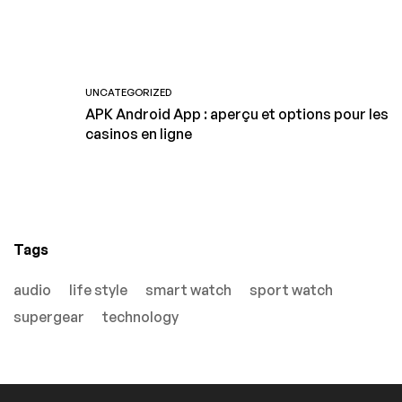
Tags
audio
life style
smart watch
sport watch
supergear
technology
Copyright © 2022. All rights reserved.