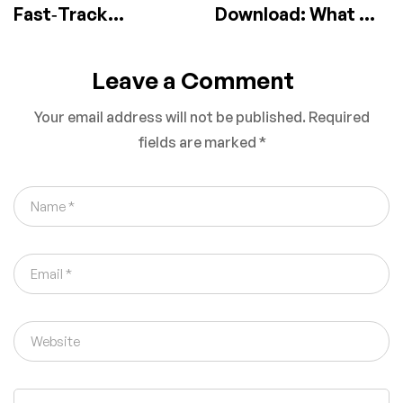
Fast‑Track
Download: What to
Gaming for
Know
Thrill‑Seekers
Leave a Comment
Your email address will not be published.
Required
fields are marked
*