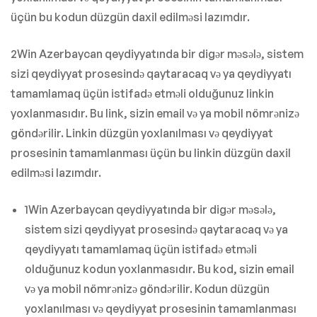
üçün bu kodun düzgün daxil edilməsi lazımdır.
2Win Azerbaycan qeydiyyatında bir digər məsələ, sistem
sizi qeydiyyat prosesində qaytaracaq və ya qeydiyyatı
tamamlamaq üçün istifadə etməli olduğunuz linkin
yoxlanmasıdır. Bu link, sizin email və ya mobil nömrənizə
göndərilir. Linkin düzgün yoxlanılması və qeydiyyat
prosesinin tamamlanması üçün bu linkin düzgün daxil
edilməsi lazımdır.
1Win Azerbaycan qeydiyyatında bir digər məsələ,
sistem sizi qeydiyyat prosesində qaytaracaq və ya
qeydiyyatı tamamlamaq üçün istifadə etməli
olduğunuz kodun yoxlanmasıdır. Bu kod, sizin email
və ya mobil nömrənizə göndərilir. Kodun düzgün
yoxlanılması və qeydiyyat prosesinin tamamlanması