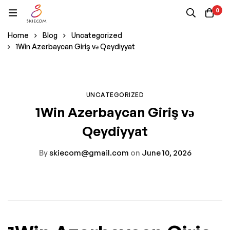
0
Home
Blog
Uncategorized
1Win Azerbaycan Giriş və Qeydiyyat
UNCATEGORIZED
1Win Azerbaycan Giriş və
Qeydiyyat
By
skiecom@gmail.com
on
June 10, 2026