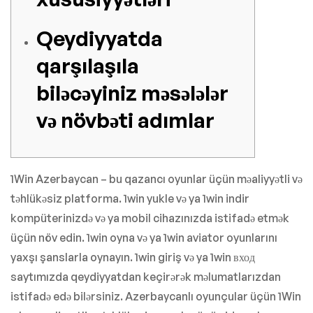
Qeydiyyatda
qarşılaşıla
biləcəyiniz məsələlər
və növbəti adımlar
1Win Azerbaycan – bu qazancı oyunlar üçün məaliyyətli və
təhlükəsiz platforma. 1win yukle və ya 1win indir
kompüterinizdə və ya mobil cihazınızda istifadə etmək
üçün növ edin. 1win oyna və ya 1win aviator oyunlarını
yaxşı şanslarla oynayın. 1win giriş və ya 1win вход
saytımızda qeydiyyatdan keçirərək məlumatlarızdan
istifadə edə bilərsiniz. Azerbaycanlı oyunçular üçün 1Win