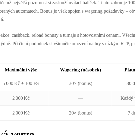
čemž největší pozornost si zaslouží uvítací balíček. Tento zahrnuje 1
ybraných automatech. Bonus je však spojen s wagering požadavky – o
dí.
oakce: cashback, reload bonusy a turnaje s hotovostními cenami. Všech
týdně. Při čtení podmínek si všimněte omezení na hry s nízkým RTP, pr
Maximální výše
Wagering (násobek)
Platn
5 000 Kč + 100 FS
30× (bonus)
30 d
2 000 Kč
—
Každý 
2 000 Kč
20× (bonus)
7 d
vá verze