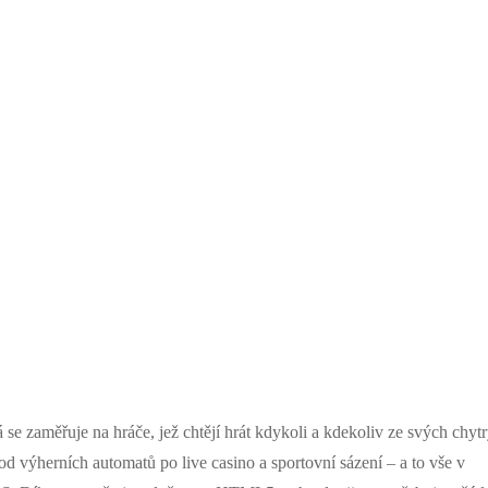
 se zaměřuje na hráče, jež chtějí hrát kdykoli a kdekoliv ze svých chyt
od výherních automatů po live casino a sportovní sázení – a to vše v