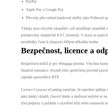
PayPal
Apple Pay a Google Pay
Převody přes místní bankovní služby jako Poštovní sp
Vklady jsou obvykle okamžité, což umožňuje okamžitě z
požadovány dodatečné KYC kontroly. V praxi se nejrychle
prostředky často k dispozici během několika hodin.
Bezpečnost, licence a o
Bezpečnost hráčů je pro Wingaga priorita. Všechna komuni
finanční transakce. Kromě toho společnost provádí pravi
zajistila spravedlivý RTP.
Licence Curacao eGaming zaručuje, že operátor splňuje m
jako limity vkladů, časové limity a možnost sedobit se na
tým podpory a požádat o uzavření účtu nebo nastavení s