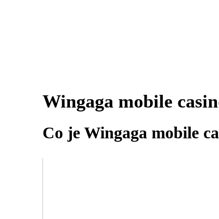
Wingaga mobile casin
Co je Wingaga mobile ca