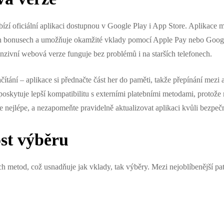
nabízí oficiální aplikaci dostupnou v Google Play i App Store. Aplikace 
ch bonusech a umožňuje okamžité vklady pomocí Apple Pay nebo Goog
onzivní webová verze funguje bez problémů i na starších telefonech.
čítání – aplikace si přednačte část her do paměti, takže přepínání mezi
oskytuje lepší kompatibilitu s externími platebními metodami, protože
e nejlépe, a nezapomeňte pravidelně aktualizovat aplikaci kvůli bezpe
ost výběru
 metod, což usnadňuje jak vklady, tak výběry. Mezi nejoblíbenější pat