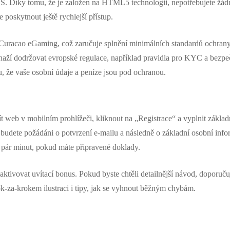
OS. Díky tomu, že je založen na HTML5 technologii, nepotřebujete žá
e poskytnout ještě rychlejší přístup.
od Curacao eGaming, což zaručuje splnění minimálních standardů ochran
e snaží dodržovat evropské regulace, například pravidla pro KYC a bezp
, že vaše osobní údaje a peníze jsou pod ochranou.
řít web v mobilním prohlížeči, kliknout na „Registrace“ a vyplnit základ
 budete požádáni o potvrzení e‑mailu a následně o základní osobní inf
 pár minut, pokud máte připravené doklady.
 aktivovat uvítací bonus. Pokud byste chtěli detailnější návod, doporuč
ok‑za‑krokem ilustraci i tipy, jak se vyhnout běžným chybám.