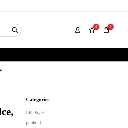
0
0
ce
Categories
ce,
Life Style
1
public
1