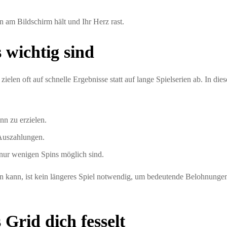
n am Bildschirm hält und Ihr Herz rast.
 wichtig sind
zielen oft auf schnelle Ergebnisse statt auf lange Spielserien ab. In die
nn zu erzielen.
Auszahlungen.
i nur wenigen Spins möglich sind.
en kann, ist kein längeres Spiel notwendig, um bedeutende Belohnunge
Grid dich fesselt