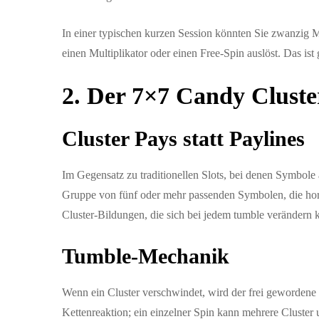
In einer typischen kurzen Session könnten Sie zwanzig M
einen Multiplikator oder einen Free‑Spin auslöst. Das is
2. Der 7×7 Candy Clust
Cluster Pays statt Paylines
Im Gegensatz zu traditionellen Slots, bei denen Symbole
Gruppe von fünf oder mehr passenden Symbolen, die hori
Cluster‑Bildungen, die sich bei jedem tumble verändern 
Tumble‑Mechanik
Wenn ein Cluster verschwindet, wird der frei gewordene P
Kettenreaktion; ein einzelner Spin kann mehrere Cluste