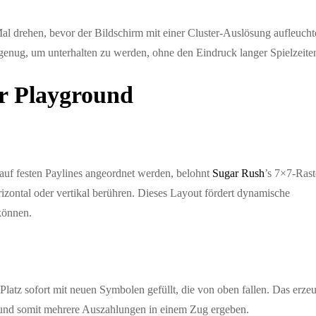
al drehen, bevor der Bildschirm mit einer Cluster‑Auslösung aufleuchte
t genug, um unterhalten zu werden, ohne den Eindruck langer Spielzeite
er Playground
 auf festen Paylines angeordnet werden, belohnt
Sugar Rush
’s 7×7‑Rast
zontal oder vertikal berühren. Dieses Layout fördert dynamische
können.
latz sofort mit neuen Symbolen gefüllt, die von oben fallen. Das erzeu
r und somit mehrere Auszahlungen in einem Zug ergeben.