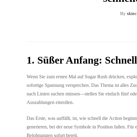
By
skie
1. Süßer Anfang: Schnel
Wenn Sie zum ersten Mal auf Sugar Rush drücken, explodi
sofortige Spannung versprechen. Das Thema ist alles Zuc
nach Linien suchen müssen—stellen Sie einfach fünf ode
Auszahlungen einrollen.
Das Erste, was auffällt, ist, wie schnell die Action be
generieren, bei der neue Symbole in Position fallen. Für e
Belohnungen sofort bereit.