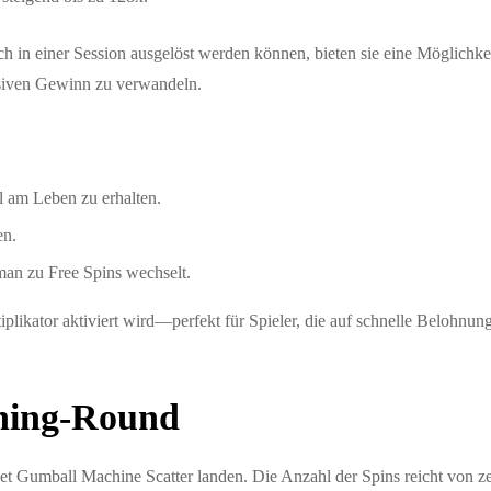
h in einer Session ausgelöst werden können, bieten sie eine Möglichkei
ssiven Gewinn zu verwandeln.
l am Leben zu erhalten.
en.
 man zu Free Spins wechselt.
plikator aktiviert wird—perfekt für Spieler, die auf schnelle Belohnun
tning‑Round
et Gumball Machine Scatter landen. Die Anzahl der Spins reicht von z