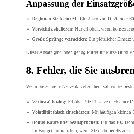
Anpassung der Einsatzgröß
Beginnen Sie klein:
Mit Einsätzen von €0.20 oder €0.
Vorsichtig skalieren:
Nur erhöhen, wenn konsequente
Große Sprünge vermeiden:
Ein plötzlicher Einsatz
Dieser Ansatz gibt Ihnen genug Puffer für kurze Burst‑Ph
8. Fehler, die Sie ausbr
Wenn Sie schnelle Nervenkitzel suchen, sollten Sie best
Verlust‑Chasing:
Erhöhen Sie Einsätze nach einer Du
Volatilität falsch einschätzen:
Mit häufigen kleinen 
Bonus‑Käufe überbeanspruchen:
Für das 100‑fache
Ihr Budget aufbrauchen, wenn Sie nicht bereits auf ei