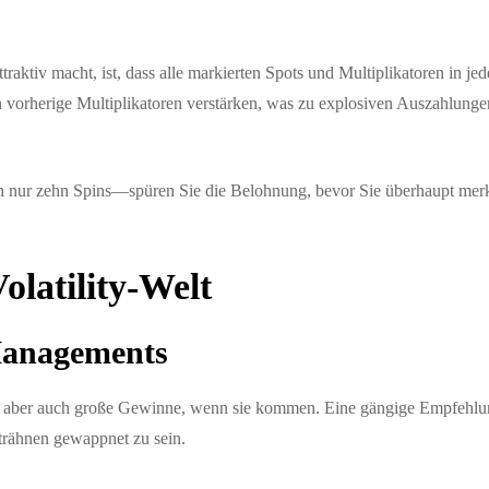
traktiv macht, ist, dass alle markierten Spots und Multiplikatoren in je
 vorherige Multiplikatoren verstärken, was zu explosiven Auszahlung
nur zehn Spins—spüren Sie die Belohnung, bevor Sie überhaupt merk
olatility‑Welt
Managements
en, aber auch große Gewinne, wenn sie kommen. Eine gängige Empfehlun
trähnen gewappnet zu sein.