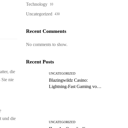
Technology
10
Uncategorized
430
Recent Comments
No comments to show.
Recent Posts
tter, die
UNCATEGORIZED
 Sie nie
Blazingwildz Casino:
Lightning‑Fast Gaming voor
de Moderne Thrill Seeker
e
t und die
UNCATEGORIZED