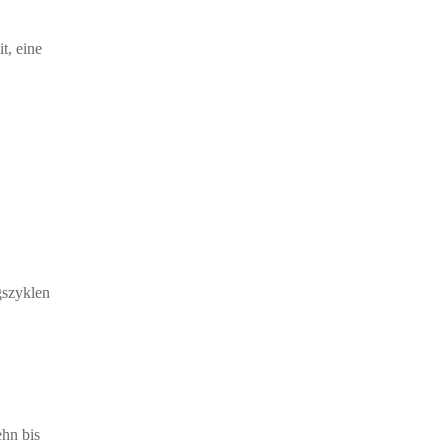
t, eine
gszyklen
ehn bis