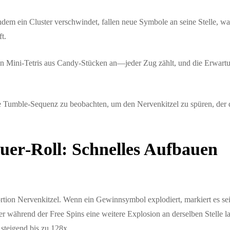
dem ein Cluster verschwindet, fallen neue Symbole an seine Stelle, wa
t.
 ein Mini‑Tetris aus Candy‑Stücken an—jeder Zug zählt, und die Erwartu
 eine Tumble‑Sequenz zu beobachten, um den Nervenkitzel zu spüren, der 
auer‑Roll: Schnelles Aufbauen
Portion Nervenkitzel. Wenn ein Gewinnsymbol explodiert, markiert es se
 während der Free Spins eine weitere Explosion an derselben Stelle la
steigend bis zu 128x.