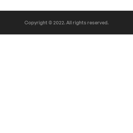
Copyright © 2022. All rights reserved.