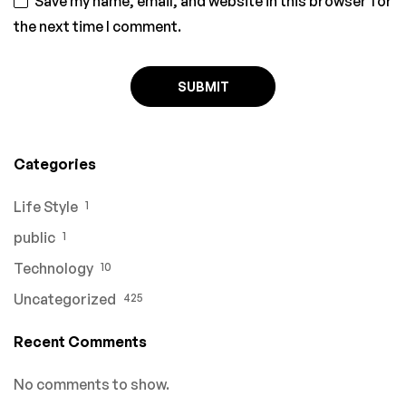
Save my name, email, and website in this browser for
the next time I comment.
Categories
Life Style
1
public
1
Technology
10
Uncategorized
425
Recent Comments
No comments to show.