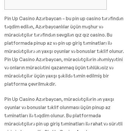
Pin Up Casino Azərbaycan – bu pin up casino tərəfindən
təqdim edilən, Azərbaycanlılar üçün məşhur və
müraciətçilər tərəfindən sevgilən qız qız casino. Bu
platformada pinup az və pin up giriş təminatları ilə
müraciətçilərə ən yaxşı oyunlar və bonuslar təklif olunur.
Pin Up Casino Azərbaycan, müraciətçilərin əhəmiyyətini
və onların müraciətini qazanmaq üçün təhlükəsiz və
müraciətçilər üçün yaxşı şəkildə təmin edilmiş bir
platforma çevrilməkdir.
Pin Up Casino Azərbaycan, müraciətçilərin ən yaxşı
oyunlar və bonuslar təklif olunması üçün pinup az
təminatları ilə təqdim olunur. Bu platformada
müraciətçilərə pin up giriş təminatları ilə rahat və sürətli