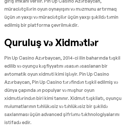
giriş imkanı verilir. Pin Up Casino Azərbaycan,
müraciətçilərin oyun oynayışını və məzmunu artırmaq
üçün ən yaxşı və müraciətçilər üçün yaxşı şəkildə təmin
edilmiş bir platforma çevrilməkdir.
Quruluş və Xidmətlər
Pin Up Casino Azərbaycan, 2014-ci ilin baharında təşkil
edilib və oyunçu kəşfiyyatını əsasən əsaslanan bir
avtomatik oyun xidməti kimi işləyir. Pin Up Casino
Azərbaycan, Pin Up Casino tərəfindən təşkil edilmiş və
dünya çapında ən populyar və məşhur oyun
xidmətlərindən biri kimi tanınır. Xidmət təşkilatı, oyunçu
məlumatlarının təhlükəsiz və təhlükəsiz bir şəkildə
saxlanması üçün advanced şifrləmə təkhnologiyalarını
istifadə edir.