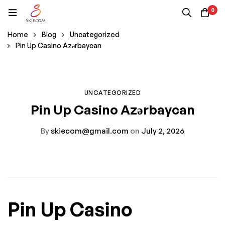
0
Home
Blog
Uncategorized
Pin Up Casino Azərbaycan
UNCATEGORIZED
Pin Up Casino Azərbaycan
By
skiecom@gmail.com
on
July 2, 2026
Pin Up Casino