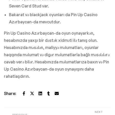
Seven Card Stud var.
Bakarat və blackjack oyunları da Pin Up Casino
Azərbaycan-da mevcutdur.
Pin Up Casino Azərbaycan-da oyun oynayarkən,
hesabınızda yaxşı bir dəstək xidməti ilə tanış olun.
Hesabınızda məsələn, maliyyə məlumatları, oyunlar
haqqında məlumat və digər məlumatlarla bağlı məsələlərə
cavab verə bilər. Hesabınızda məlumatlarıza baxın və Pin
Up Casino Azərbaycan-da oyun oynayışını daha
rahatlaşdırın.
Share:
NEXT