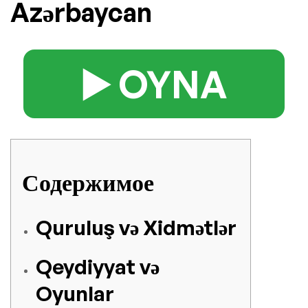
Azərbaycan
▶️ OYNA
Содержимое
Quruluş və Xidmətlər
Qeydiyyat və
Oyunlar