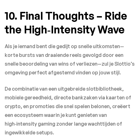
10. Final Thoughts – Ride
the High‑Intensity Wave
Als je iemand bent die gedijt op snelle uitkomsten—
korte bursts van draaiende reels gevolgd door een
snelle beoordeling van wins of verliezen—zul je Slottio’s
omgeving perfect afgestemd vinden op jouw stijl.
De combinatie van een uitgebreide slotbibliotheek,
mobiele gereedheid, directe bankzaken via kaarten of
crypto, en promoties die snel spelen belonen, creëert
een ecosysteem waarin je kunt genieten van
high‑intensity gaming zonder lange wachttijden of
ingewikkelde setups.