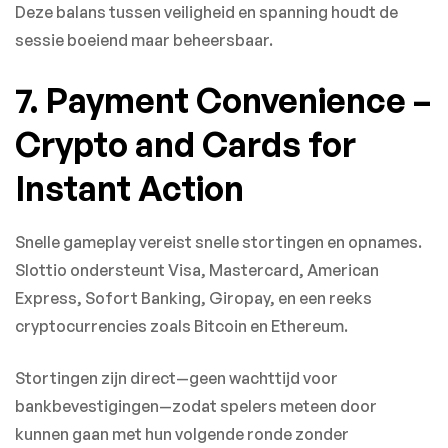
Deze balans tussen veiligheid en spanning houdt de
sessie boeiend maar beheersbaar.
7. Payment Convenience –
Crypto and Cards for
Instant Action
Snelle gameplay vereist snelle stortingen en opnames.
Slottio ondersteunt Visa, Mastercard, American
Express, Sofort Banking, Giropay, en een reeks
cryptocurrencies zoals Bitcoin en Ethereum.
Stortingen zijn direct—geen wachttijd voor
bankbevestigingen—zodat spelers meteen door
kunnen gaan met hun volgende ronde zonder