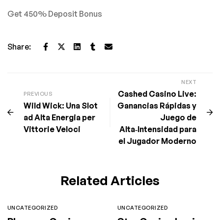
Get 450% Deposit Bonus
Share:
NEXT
Cashed Casino Live:
PREVIOUS
Wild Wick: Una Slot
Ganancias Rápidas y
ad Alta Energia per
Juego de
Vittorie Veloci
Alta‑Intensidad para
el Jugador Moderno
Related Articles
UNCATEGORIZED
UNCATEGORIZED