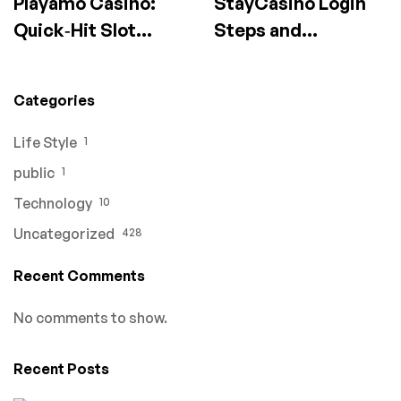
Playamo Casino:
StayCasino Login
Quick‑Hit Slot
Steps and
Adventures for
Methods
Mobile Gamers
Categories
Life Style
1
public
1
Technology
10
Uncategorized
428
Recent Comments
No comments to show.
Recent Posts