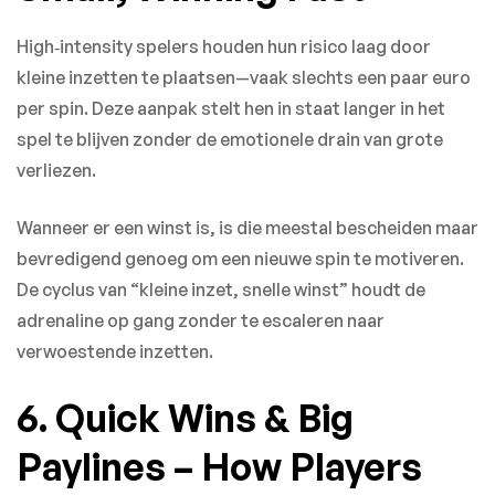
High‑intensity spelers houden hun risico laag door
kleine inzetten te plaatsen—vaak slechts een paar euro
per spin. Deze aanpak stelt hen in staat langer in het
spel te blijven zonder de emotionele drain van grote
verliezen.
Wanneer er een winst is, is die meestal bescheiden maar
bevredigend genoeg om een nieuwe spin te motiveren.
De cyclus van “kleine inzet, snelle winst” houdt de
adrenaline op gang zonder te escaleren naar
verwoestende inzetten.
6. Quick Wins & Big
Paylines – How Players