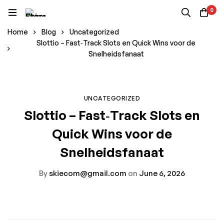
0
Home
Blog
Uncategorized
Slottio – Fast‑Track Slots en Quick Wins voor de
Snelheidsfanaat
UNCATEGORIZED
Slottio – Fast‑Track Slots en
Quick Wins voor de
Snelheidsfanaat
By
skiecom@gmail.com
on
June 6, 2026