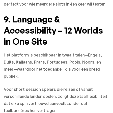
perfect voor wie meerdere slots in één keer wil testen.
9. Language &
Accessibility – 12 Worlds
in One Site
Het platform is beschikbaar in twaalf talen—Engels,
Duits, Italiaans, Frans, Portugees, Pools, Noors, en
meer—waardoor het toegankelijk is voor een breed
publiek.
Voor short‑session spelers die reizen of vanuit
verschillende landen spelen, zorgt deze taalflexibiliteit
dat elke spin vertrouwd aanvoelt zonder dat
taalbarrières hen vertragen.