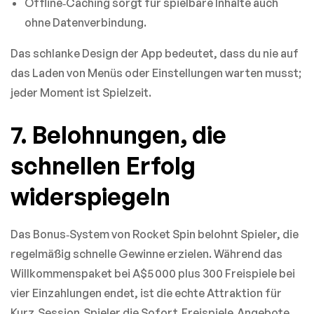
Offline‑Caching sorgt für spielbare Inhalte auch
ohne Datenverbindung.
Das schlanke Design der App bedeutet, dass du nie auf
das Laden von Menüs oder Einstellungen warten musst;
jeder Moment ist Spielzeit.
7. Belohnungen, die
schnellen Erfolg
widerspiegeln
Das Bonus‑System von Rocket Spin belohnt Spieler, die
regelmäßig schnelle Gewinne erzielen. Während das
Willkommenspaket bei A$5 000 plus 300 Freispiele bei
vier Einzahlungen endet, ist die echte Attraktion für
Kurz‑Session‑Spieler die Sofort‑Freispiele‑Angebote,