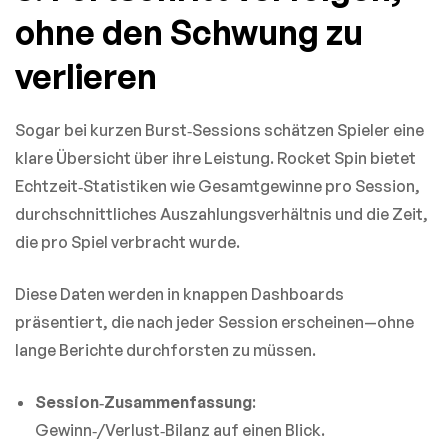
ohne den Schwung zu
verlieren
Sogar bei kurzen Burst‑Sessions schätzen Spieler eine
klare Übersicht über ihre Leistung. Rocket Spin bietet
Echtzeit‑Statistiken wie Gesamtgewinne pro Session,
durchschnittliches Auszahlungsverhältnis und die Zeit,
die pro Spiel verbracht wurde.
Diese Daten werden in knappen Dashboards
präsentiert, die nach jeder Session erscheinen—ohne
lange Berichte durchforsten zu müssen.
Session‑Zusammenfassung
:
Gewinn‑/Verlust‑Bilanz auf einen Blick.