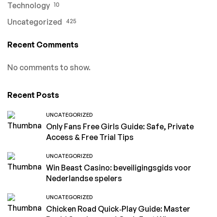
Technology
10
Uncategorized
425
Recent Comments
No comments to show.
Recent Posts
UNCATEGORIZED
Only Fans Free Girls Guide: Safe, Private
Access & Free Trial Tips
UNCATEGORIZED
Win Beast Casino: beveiligingsgids voor
Nederlandse spelers
UNCATEGORIZED
Chicken Road Quick‑Play Guide: Master