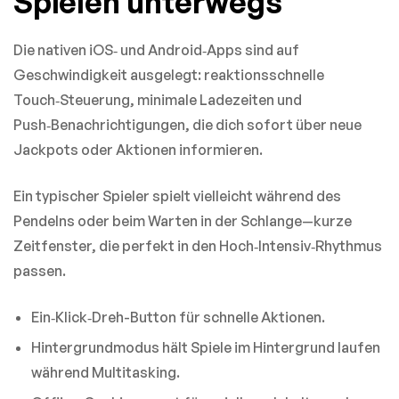
Spielen unterwegs
Die nativen iOS‑ und Android‑Apps sind auf
Geschwindigkeit ausgelegt: reaktionsschnelle
Touch‑Steuerung, minimale Ladezeiten und
Push‑Benachrichtigungen, die dich sofort über neue
Jackpots oder Aktionen informieren.
Ein typischer Spieler spielt vielleicht während des
Pendelns oder beim Warten in der Schlange—kurze
Zeitfenster, die perfekt in den Hoch‑Intensiv‑Rhythmus
passen.
Ein‑Klick‑Dreh-Button für schnelle Aktionen.
Hintergrundmodus hält Spiele im Hintergrund laufen
während Multitasking.