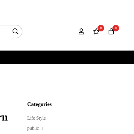
0
0
Categories
rn
Life Style
1
public
1