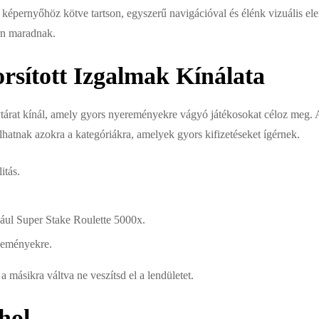
 képernyőhöz kötve tartson, egyszerű navigációval és élénk vizuális el
rn maradnak.
sított Izgalmak Kínálata
árat kínál, amely gyors nyereményekre vágyó játékosokat céloz meg. A
lhatnak azokra a kategóriákra, amelyek gyors kifizetéseket ígérnek.
itás.
dául Super Stake Roulette 5000x.
eseményekre.
 a másikra váltva ne veszítsd el a lendületet.
hol