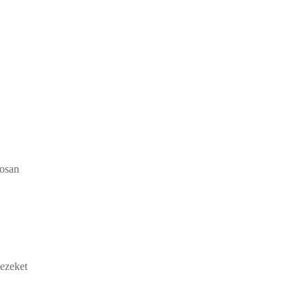
tosan
 ezeket