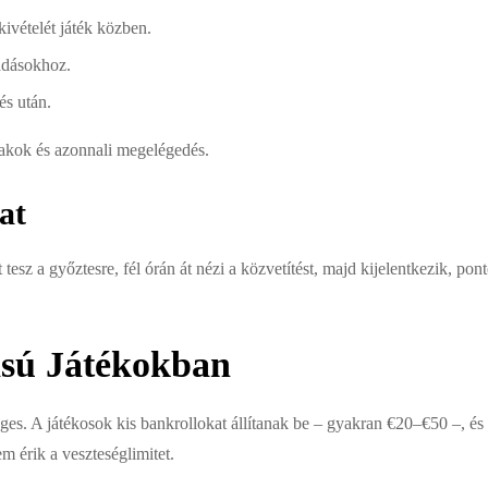
ivételét játék közben.
adásokhoz.
és után.
blakok és azonnali megelégedés.
at
tesz a győztesre, fél órán át nézi a közvetítést, majd kijelentkezik, pon
ású Játékokban
es. A játékosok kis bankrollokat állítanak be – gyakran €20–€50 –, és
m érik a veszteséglimitet.