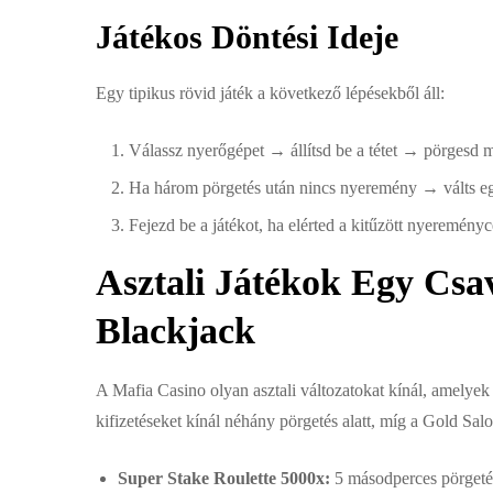
Játékos Döntési Ideje
Egy tipikus rövid játék a következő lépésekből áll:
Válassz nyerőgépet → állítsd be a tétet → pörgesd m
Ha három pörgetés után nincs nyeremény → válts egy 
Fejezd be a játékot, ha elérted a kitűzött nyereménycé
Asztali Játékok Egy Csav
Blackjack
A Mafia Casino olyan asztali változatokat kínál, amelye
kifizetéseket kínál néhány pörgetés alatt, míg a Gold Sal
Super Stake Roulette 5000x:
5 másodperces pörgetés