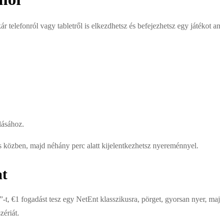
r telefonról vagy tabletről is elkezdhetsz és befejezhetsz egy játékot an
.
lásához.
 közben, majd néhány perc alatt kijelentkezhetsz nyereménnyel.
at
s”-t, €1 fogadást tesz egy NetEnt klasszikusra, pörget, gyorsan nyer, maj
zériát.