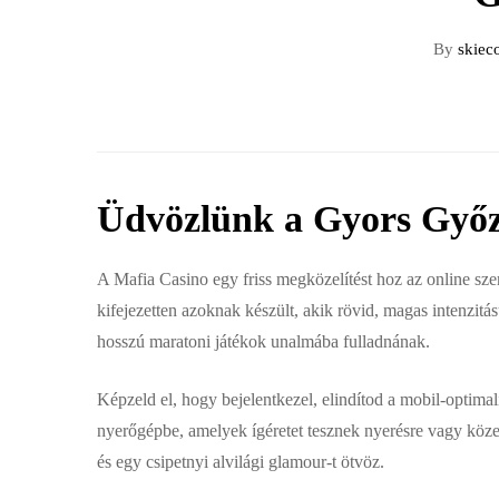
By
skiec
Üdvözlünk a Gyors Győz
A Mafia Casino egy friss megközelítést hoz az online sze
kifejezetten azoknak készült, akik rövid, magas intenzit
hosszú maratoni játékok unalmába fulladnának.
Képzeld el, hogy bejelentkezel, elindítod a mobil-optima
nyerőgépbe, amelyek ígéretet tesznek nyerésre vagy közel 
és egy csipetnyi alvilági glamour-t ötvöz.