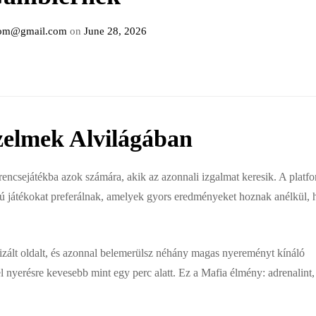
om@gmail.com
on
June 28, 2026
elmek Alvilágában
rencsejátékba azok számára, akik az azonnali izgalmat keresik. A platf
ású játékokat preferálnak, amelyek gyors eredményeket hoznak anélkül,
lizált oldalt, és azonnal belemerülsz néhány magas nyereményt kínáló
nyerésre kevesebb mint egy perc alatt. Ez a Mafia élmény: adrenalint, 