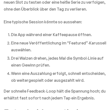
neuen Slot zu testen oder eine heiße Serie zu verfolgen,
ohne den Überblick über den Tag zu verlieren.
Eine typische Session könnte so aussehen:
Die App während einer Kaffeepause öffnen.
Eine neue Veröffentlichung im “Featured”‑Karussell
auswählen.
Drei Walzen drehen, jedes Mal die Symbol‑Linie auf
einen Gewinn prüfen.
Wenn eine Auszahlung erfolgt, schnell entscheiden,
ob weitergespielt oder ausgezahlt wird.
Der schnelle Feedback‑Loop hält die Spannung hoch; du
erhältst fast sofort nach jedem Tap ein Ergebnis.