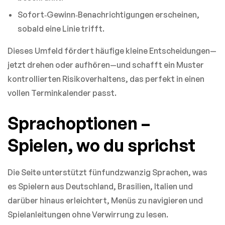
Sofort‑Gewinn‑Benachrichtigungen erscheinen,
sobald eine Linie trifft.
Dieses Umfeld fördert häufige kleine Entscheidungen—
jetzt drehen oder aufhören—und schafft ein Muster
kontrollierten Risikoverhaltens, das perfekt in einen
vollen Terminkalender passt.
Sprachoptionen –
Spielen, wo du sprichst
Die Seite unterstützt fünfundzwanzig Sprachen, was
es Spielern aus Deutschland, Brasilien, Italien und
darüber hinaus erleichtert, Menüs zu navigieren und
Spielanleitungen ohne Verwirrung zu lesen.