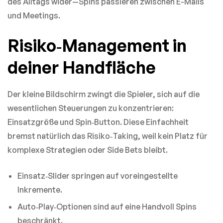
des Alltags wider—Spins passieren zwischen E-Mails
und Meetings.
Risiko‑Management in
deiner Handfläche
Der kleine Bildschirm zwingt die Spieler, sich auf die
wesentlichen Steuerungen zu konzentrieren:
Einsatzgröße und Spin‑Button. Diese Einfachheit
bremst natürlich das Risiko‑Taking, weil kein Platz für
komplexe Strategien oder Side Bets bleibt.
Einsatz‑Slider springen auf voreingestellte
Inkremente.
Auto‑Play‑Optionen sind auf eine Handvoll Spins
beschränkt.