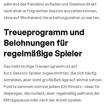
während des Pendelns aufladen und Gewinne direkt
nach einer erfolgreichen Session auszahlen können,
ohne auf Wochenend‑Verarbeitungszeiten zu warten.
Treueprogramm und
Belohnungen für
regelmäßige Spieler
Das mehrstufige Treueprogramm ist auf
Kurz‑Session‑Spieler zugeschnitten, die sich häufig
anmelden, aber nicht große Beträge auf einmal setzen.
Punkte sammeln sich bei jedem €20 Einsatz—ideal für
diejenigen, die modest, aber regelmäßig während der
Mittagspause oder nach der Arbeit spielen.