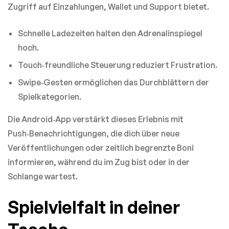
Zugriff auf Einzahlungen, Wallet und Support bietet.
Schnelle Ladezeiten halten den Adrenalinspiegel
hoch.
Touch‑freundliche Steuerung reduziert Frustration.
Swipe‑Gesten ermöglichen das Durchblättern der
Spielkategorien.
Die Android‑App verstärkt dieses Erlebnis mit
Push‑Benachrichtigungen, die dich über neue
Veröffentlichungen oder zeitlich begrenzte Boni
informieren, während du im Zug bist oder in der
Schlange wartest.
Spielvielfalt in deiner