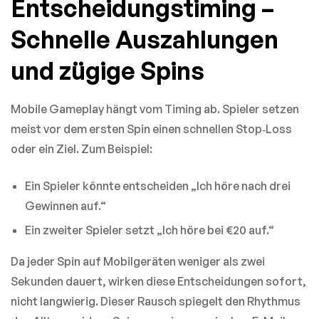
Entscheidungstiming –
Schnelle Auszahlungen
und zügige Spins
Mobile Gameplay hängt vom Timing ab. Spieler setzen
meist vor dem ersten Spin einen schnellen Stop‑Loss
oder ein Ziel. Zum Beispiel:
Ein Spieler könnte entscheiden „Ich höre nach drei
Gewinnen auf.“
Ein zweiter Spieler setzt „Ich höre bei €20 auf.“
Da jeder Spin auf Mobilgeräten weniger als zwei
Sekunden dauert, wirken diese Entscheidungen sofort,
nicht langwierig. Dieser Rausch spiegelt den Rhythmus