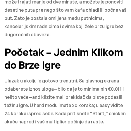
može trajati manje od dve minute, a možete je ponoviti
desetine puta pre nego što vam kafa ohladi ili počne vaš
put. Zato je postala omiljena među putnicima,
kancelarijskim radnicima i svima koji žele brzu igru bez
dugoročnih obaveza.
Početak – Jednim Klikom
do Brze Igre
Ulazak u akciju je gotovo trenutni. Sa glavnog ekrana
odaberete iznos uloga—bilo da je to minimalnih €0.01 ili
nešto veće—and klizite mali prekidač da biste podesili
težinu igre. U hard modu imate 20 koraka; u easy vidite
24 koraka ispred sebe. Kada pritisnete “Start,” chicken
skače napred i vaš multiplier počinje da raste.