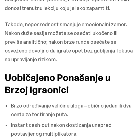
donosi trenutnu lekciju koju je lako zapamtiti.
Takođe, neposrednost smanjuje emocionalni zamor.
Nakon duže sesije možete se osećati ukočeno ili
previše analitično; nakon brze runde osećate se
osveženo dovoljno da igrate opet bez gubljenja fokusa
na upravljanje rizikom.
Uobičajeno Ponašanje u
Brzoj Igraonici
Brzo određivanje veličine uloga—obično jedan ili dva
centa za testiranje puta.
Instant cash‑out nakon dostizanja unapred
postavljenog multiplikatora.