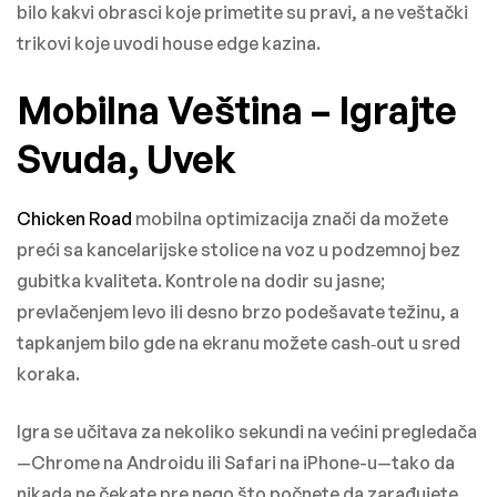
bilo kakvi obrasci koje primetite su pravi, a ne veštački
trikovi koje uvodi house edge kazina.
Mobilna Veština – Igrajte
Svuda, Uvek
Chicken Road
mobilna optimizacija znači da možete
preći sa kancelarijske stolice na voz u podzemnoj bez
gubitka kvaliteta. Kontrole na dodir su jasne;
prevlačenjem levo ili desno brzo podešavate težinu, a
tapkanjem bilo gde na ekranu možete cash‑out u sred
koraka.
Igra se učitava za nekoliko sekundi na većini pregledača
—Chrome na Androidu ili Safari na iPhone-u—tako da
nikada ne čekate pre nego što počnete da zarađujete