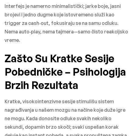
Interfejs je namerno minimalistički; jarke boje, jasni
brojevi i jedno dugme koje istovremeno služi kao
trigger za cash‑out, fokusiraju se na samu odluku.
Nema auto‑play, nema tajmera—samo čisto reakcijsko
vreme.
Zašto Su Kratke Sesije
Pobedničke – Psihologija
Brzih Rezultata
Kratke, visokointenzivne sesije stimulišu sistem
nagrađivanja u našem mozgu na načine koje duže igre
ne mogu. Kada donosite odluke svakih nekoliko
sekundi, dopamin brzo skoči; svaki uspešan korak
deluje kao instant pobeda, a svaka propuštena zamka