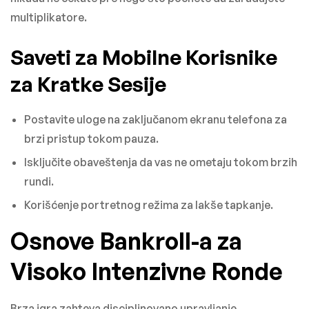
multiplikatore.
Saveti za Mobilne Korisnike
za Kratke Sesije
Postavite uloge na zaključanom ekranu telefona za
brzi pristup tokom pauza.
Isključite obaveštenja da vas ne ometaju tokom brzih
rundi.
Korišćenje portretnog režima za lakše tapkanje.
Osnove Bankroll-a za
Visoko Intenzivne Ronde
Brza igra zahteva disciplinovano upravljanje