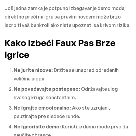
Još jedna zamka je potpuno izbegavanje demo moda;
direktno preći na igru sa pravim novcem može brzo
iscrpiti vaš bankroll ako niste upoznati sa krivom rizika.
Kako Izbeći Faux Pas Brze
Igrice
Ne jurite nizove:
Držite se unapred određenih
veličina uloga.
Ne povećavajte postepeno:
Održavajte ulog
svakog kruga konstantnim.
Ne igrajte emocionalno:
Ako ste uzrujani,
pauzirajte pre sledeće runde.
Ne ignorišite demo:
Koristite demo mode prvo da
naučite obrasce.