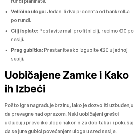
rundi planirate.
Veličina uloga:
Jedan ili dva procenta od bankroll‑a
po rundi.
Cilj isplate:
Postavite mali profitni cilj, recimo €10 po
sesiji.
Prag gubitka:
Prestanite ako izgubite €20 u jednoj
sesiji.
Uobičajene Zamke i Kako
ih Izbeći
Pošto igra nagrađuje brzinu, lako je dozvoliti uzbuđenju
da prevagne nad oprezom. Neki uobičajeni grešci
uključuju prevelike uloge nakon niza dobitaka ili pokušaj
da se jure gubici povećanjem uloga u sred sesije.