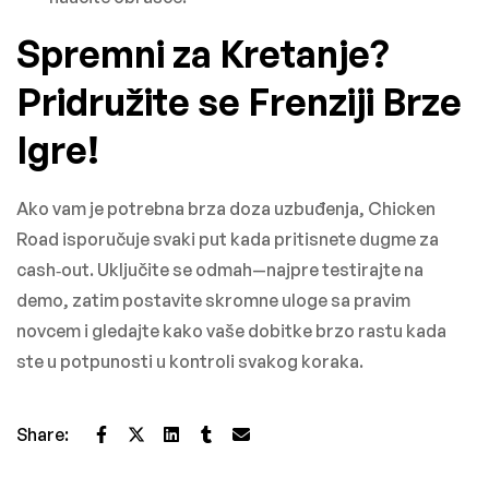
Spremni za Kretanje?
Pridružite se Frenziji Brze
Igre!
Ako vam je potrebna brza doza uzbuđenja, Chicken
Road isporučuje svaki put kada pritisnete dugme za
cash‑out. Uključite se odmah—najpre testirajte na
demo, zatim postavite skromne uloge sa pravim
novcem i gledajte kako vaše dobitke brzo rastu kada
ste u potpunosti u kontroli svakog koraka.
Share: