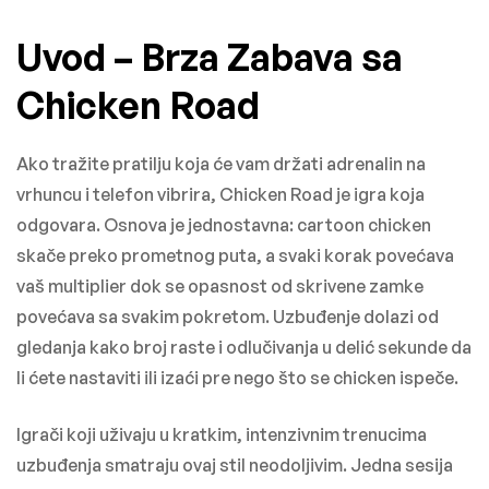
Uvod – Brza Zabava sa
Chicken Road
Ako tražite pratilju koja će vam držati adrenalin na
vrhuncu i telefon vibrira, Chicken Road je igra koja
odgovara. Osnova je jednostavna: cartoon chicken
skače preko prometnog puta, a svaki korak povećava
vaš multiplier dok se opasnost od skrivene zamke
povećava sa svakim pokretom. Uzbuđenje dolazi od
gledanja kako broj raste i odlučivanja u delić sekunde da
li ćete nastaviti ili izaći pre nego što se chicken ispeče.
Igrači koji uživaju u kratkim, intenzivnim trenucima
uzbuđenja smatraju ovaj stil neodoljivim. Jedna sesija