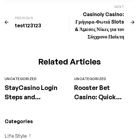
NEXT
Casinoly Casino:
PREVIOUS
Γρήγορα‑Φωτιά Slots
test123123
& Άμεσες Νίκες για τον
Σύγχρονο Παίκτη
Related Articles
UNCATEGORIZED
UNCATEGORIZED
StayCasino Login
Rooster Bet
Steps and
Casino: Quick
Methods
Wins &
High‑Intensity Play
Categories
for the Modern
Gamer
Life Style
1