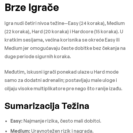
Brze Igrače
Igra nudi četiri nivoa težine—Easy (24 koraka), Medium
(22 koraka), Hard (20 koraka) i Hardcore (15 koraka). U
kratkim sesijama, većina korisnika se okreće Easy ili
Medium jer omogućavaju česte dobitke bez čekanja na
duge periode sigurnih koraka.
Međutim, iskusni igrači ponekad ulaze u Hard mode
samo za dodatni adrenalin; postavljaju male uloge i
ciljaju visoke multiplikatore pre nego što ranije izađu.
Sumarizacija Težina
Easy:
Najmanje rizika, često mali dobitci.
Medium:
Uravnotežen rizik i nagrada.