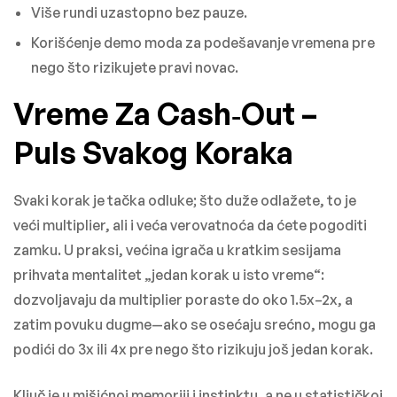
Više rundi uzastopno bez pauze.
Korišćenje demo moda za podešavanje vremena pre
nego što rizikujete pravi novac.
Vreme Za Cash‑Out –
Puls Svakog Koraka
Svaki korak je tačka odluke; što duže odlažete, to je
veći multiplier, ali i veća verovatnoća da ćete pogoditi
zamku. U praksi, većina igrača u kratkim sesijama
prihvata mentalitet „jedan korak u isto vreme“:
dozvoljavaju da multiplier poraste do oko 1.5x–2x, a
zatim povuku dugme—ako se osećaju srećno, mogu ga
podići do 3x ili 4x pre nego što rizikuju još jedan korak.
Ključ je u mišićnoj memoriji i instinktu, a ne u statističkoj