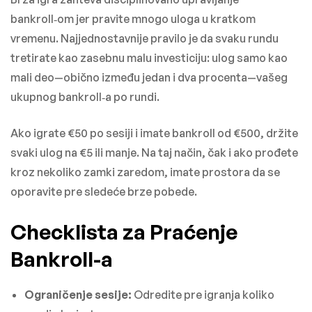
bankroll‑om jer pravite mnogo uloga u kratkom
vremenu. Najjednostavnije pravilo je da svaku rundu
tretirate kao zasebnu malu investiciju: ulog samo kao
mali deo—obično između jedan i dva procenta—vašeg
ukupnog bankroll‑a po rundi.
Ako igrate €50 po sesiji i imate bankroll od €500, držite
svaki ulog na €5 ili manje. Na taj način, čak i ako prođete
kroz nekoliko zamki zaredom, imate prostora da se
oporavite pre sledeće brze pobede.
Checklista za Praćenje
Bankroll-a
Ograničenje sesije:
Odredite pre igranja koliko