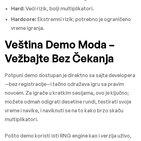
Hard:
Veći rizik, bolji multiplikatori.
Hardcore:
Ekstremni rizik; potrebno je ograničeno
vreme igranja.
Veština Demo Moda –
Vežbajte Bez Čekanja
Potpuni demo dostupan je direktno sa sajta developera
—bez registracije—i tačno odražava igru sa pravim
novcem. Za igrače u kratkim sesijama, ovo je ključno;
možete odmah odigrati desetine rundi, testirati svoje
vreme i navike, i naviknuti se na to kako brzo skaču
multiplikatori.
Pošto demo koristi isti RNG engine kao i verzija uživo,