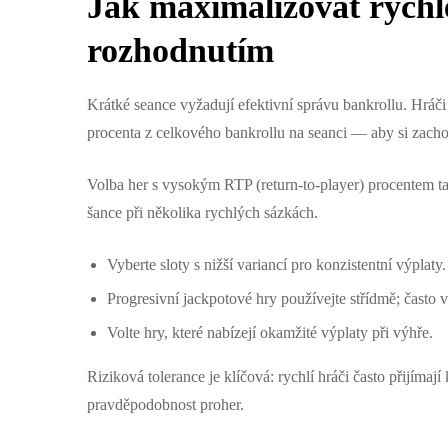
Jak maximalizovat rych
rozhodnutím
Krátké seance vyžadují efektivní správu bankrollu. Hráči
procenta z celkového bankrollu na seanci — aby si zacho
Volba her s vysokým RTP (return-to-player) procentem t
šance při několika rychlých sázkách.
Vyberte sloty s nižší variancí pro konzistentní výplaty.
Progresivní jackpotové hry používejte střídmě; často v
Volte hry, které nabízejí okamžité výplaty při výhře.
Riziková tolerance je klíčová: rychlí hráči často přijímají
pravděpodobnost proher.