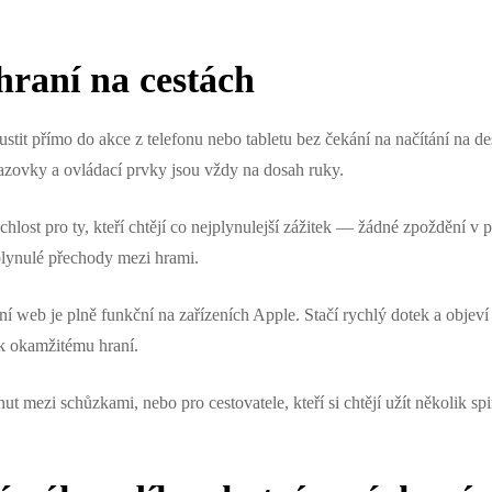
hraní na cestách
it přímo do akce z telefonu nebo tabletu bez čekání na načítání na de
razovky a ovládací prvky jsou vždy na dosah ruky.
hlost pro ty, kteří chtějí co nejplynulejší zážitek — žádné zpoždění v p
plynulé přechody mezi hrami.
lní web je plně funkční na zařízeních Apple. Stačí rychlý dotek a objev
 k okamžitému hraní.
inut mezi schůzkami, nebo pro cestovatele, kteří si chtějí užít několik spi