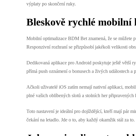
výplaty po skončení ruky.
Bleskově rychlé mobilní 
Mobilní optimalizace BDM Bet znamená, že se můžete pust
Responzivní rozhraní se přizpůsobí jakékoli velikosti ob
Dedikovaná aplikace pro Android poskytuje ještě větší ryc
přímá push oznámení o bonusech a živých událostech a 
Ačkoli uživatelé iOS zatím nemají nativní aplikaci, mobi
plné vašich oblíbených slotů a stolních her připravených
Toto nastavení je ideální pro dojíždějící, kteří mají pár m
čekání na letadlo. Jde o to, aby každý okamžik stál za to.