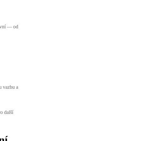
ovní — od
ou vazbu a
o další
ní