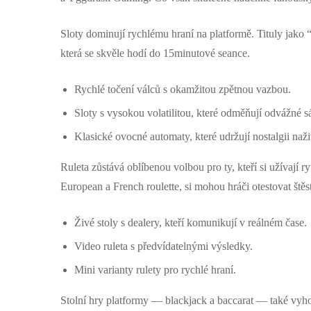
Sloty dominují rychlému hraní na platformě. Tituly jako 
která se skvěle hodí do 15minutové seance.
Rychlé točení válců s okamžitou zpětnou vazbou.
Sloty s vysokou volatilitou, které odměňují odvážné s
Klasické ovocné automaty, které udržují nostalgii naž
Ruleta zůstává oblíbenou volbou pro ty, kteří si užívají 
European a French roulette, si mohou hráči otestovat štěs
Živé stoly s dealery, kteří komunikují v reálném čase.
Video ruleta s předvídatelnými výsledky.
Mini varianty rulety pro rychlé hraní.
Stolní hry platformy — blackjack a baccarat — také vyhov