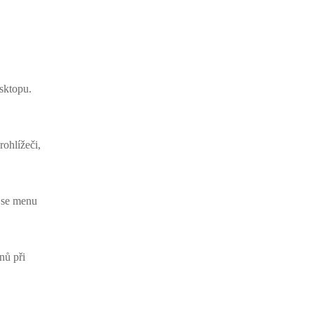
sktopu.
rohlížeči,
í se menu
nů při