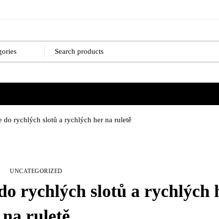
 do rychlých slotů a rychlých her na ruletě
UNCATEGORIZED
o rychlých slotů a rychlých 
na ruletě