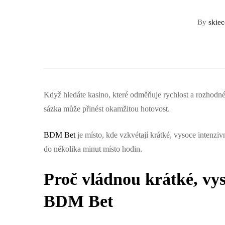
By
skie
Když hledáte kasino, které odměňuje rychlost a rozhodné
sázka může přinést okamžitou hotovost.
BDM Bet
je místo, kde vzkvétají krátké, vysoce intenzivn
do několika minut místo hodin.
Proč vládnou krátké, vys
BDM Bet