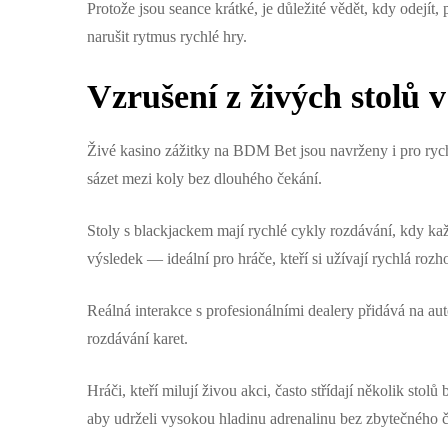
Protože jsou seance krátké, je důležité vědět, kdy odejí
narušit rytmus rychlé hry.
Vzrušení z živých stolů
Živé kasino zážitky na BDM Bet jsou navrženy i pro rychl
sázet mezi koly bez dlouhého čekání.
Stoly s blackjackem mají rychlé cykly rozdávání, kdy ka
výsledek — ideální pro hráče, kteří si užívají rychlá rozh
Reálná interakce s profesionálními dealery přidává na au
rozdávání karet.
Hráči, kteří milují živou akci, často střídají několik st
aby udrželi vysokou hladinu adrenalinu bez zbytečného č