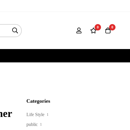
0
0
Categories
her
Life Style
1
public
1