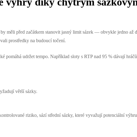
lé výhry díky chytrým sázkový
 by měli před začátkem stanovit jasný limit sázek — obvykle jedno až 
vali prostředky na budoucí točení.
aké pomáhá udržet tempo. Například sloty s RTP nad 95 % dávají hráčů
yžadují větší sázky.
 kontrolované riziko, sází střední sázky, které vyvažují potenciální výhru