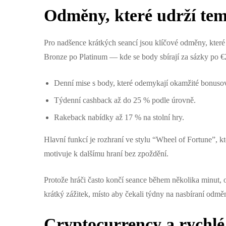
Odměny, které udrží te
Pro nadšence krátkých seancí jsou klíčové odměny, které
Bronze po Platinum — kde se body sbírají za sázky po €
Denní mise s body, které odemykají okamžité bonusov
Týdenní cashback až do 25 % podle úrovně.
Rakeback nabídky až 17 % na stolní hry.
Hlavní funkcí je rozhraní ve stylu “Wheel of Fortune”, k
motivuje k dalšímu hraní bez zpoždění.
Protože hráči často končí seance během několika minut, od
krátký zážitek, místo aby čekali týdny na nasbíraní odmě
Cryptocurrency a rychlé